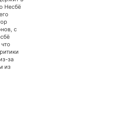
о Несбё
его
тор
нов, с
есбё
 что
критики
из-за
м из