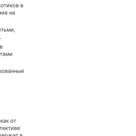
котиков в
ние на
етьми,
.
в
нтами
рованные
как от
етективе
держит в