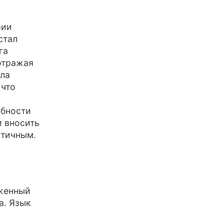
рии
стал
га
отражая
ила
 что
обности
и вносить
стичным.
яженный
а. Язык