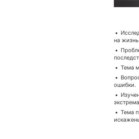
Иссле
на жизнь
Пробле
последст
Тема м
Вопрос
ошибки.
Изуче
экстрема
Тема п
искажен