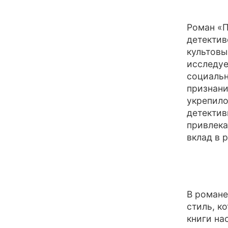
Роман «П
детектив
культовы
исследуе
социальн
признани
укрепило
детектив
привлека
вклад в 
В романе
стиль, к
книги на