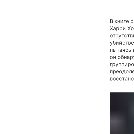
В книге 
Харри Хо
отсутств
убийстве
пытаясь 
он обнар
группир
преодоле
восстано