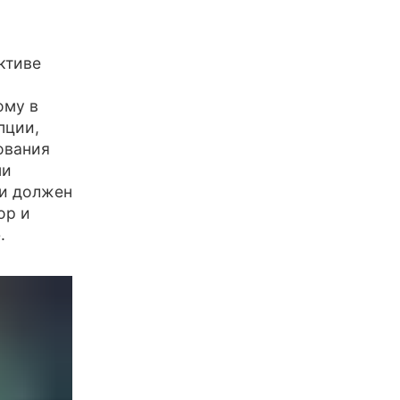
ктиве
ому в
пции,
ования
ми
и должен
ор и
.