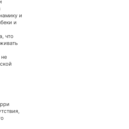
и
я
намику и
беки и
, что
рживать
 не
еской
арри
утствия,
го