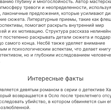
ванию глубину и многослойность. Автор мастерск
атмосферу тревоги и неопределенности, использу
, лаконичные предложения, которые усиливают ди
ие сюжета. Литературные приемы, такие как флеш
рспективы, помогают раскрыть внутренний мир
ей и их мотивацию. Структура рассказа нелинейна
т постепенно раскрывать детали сюжета и подде
до самого конца. Несбё также уделяет внимание
ым и психологическим аспектам, что делает книгу
етективом, но и глубоким исследованием человеч
.
Интересные факты
является девятым романом в серии о детективе Х
торый возвращается в Осло после трехлетнего отс
сследовать убийство, в котором обвиняется сын е
возлюбленной.