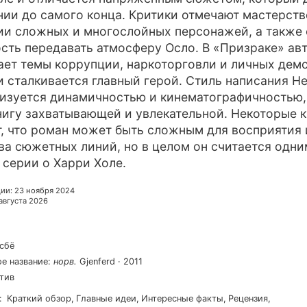
ии до самого конца. Критики отмечают мастерств
ии сложных и многослойных персонажей, а также 
сть передавать атмосферу Осло. В «Призраке» ав
ает темы коррупции, наркоторговли и личных демо
 сталкивается главный герой. Стиль написания Н
изуется динамичностью и кинематографичностью,
нигу захватывающей и увлекательной. Некоторые 
, что роман может быть сложным для восприятия 
а сюжетных линий, но в целом он считается одни
 серии о Харри Холе.
ции
:
23 ноября 2024
 августа 2026
сбё
е название
:
норв
.
Gjenferd
·
2011
ктив
:
Краткий обзор
,
Главные идеи
,
Интересные факты
,
Рецензия
,