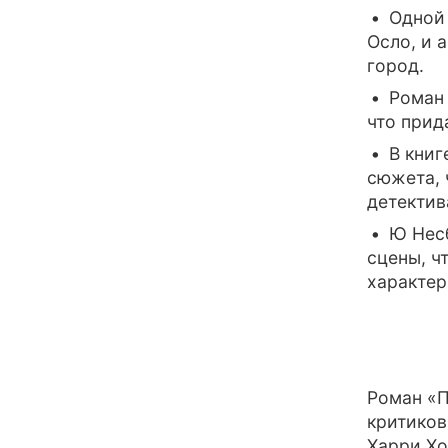
Одной 
Осло, и 
город.
Роман
что прид
В кни
сюжета, 
детектив
Ю Нес
сцены, ч
характер
Роман «П
критиков
Харри Хо