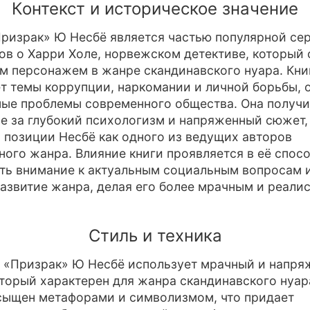
Контекст и историческое значение
ризрак» Ю Несбё является частью популярной се
ов о Харри Холе, норвежском детективе, который 
м персонажем в жанре скандинавского нуара. Кни
т темы коррупции, наркомании и личной борьбы, 
ые проблемы современного общества. Она получ
е за глубокий психологизм и напряженный сюжет,
 позиции Несбё как одного из ведущих авторов
ного жанра. Влияние книги проявляется в её спос
ть внимание к актуальным социальным вопросам 
развитие жанра, делая его более мрачным и реали
Стиль и техника
 «Призрак» Ю Несбё использует мрачный и напр
оторый характерен для жанра скандинавского нуар
сыщен метафорами и символизмом, что придает