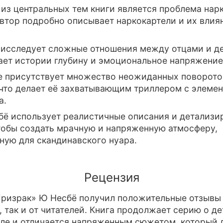
из центральных тем книги является проблема нар
автор подробно описывает наркокартели и их влия
 исследует сложные отношения между отцами и д
ает истории глубину и эмоциональное напряжение
ге присутствует множество неожиданных поворото
что делает её захватывающим триллером с элеме
а.
бё использует реалистичные описания и детализи
тобы создать мрачную и напряженную атмосферу,
ную для скандинавского нуара.
Рецензия
ризрак» Ю Несбё получил положительные отзывы 
, так и от читателей. Книга продолжает серию о д
ле и отличается напряженным сюжетом, который 