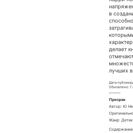
напряжен
в создан
способно
затрагив
которыми
характер
делает к
отмечают
множеств
лучших в
Дата публика
Обновлено
:
7
———
Призрак
Автор
:
Ю Не
Оригинально
Жанр
:
Дете
Содержание