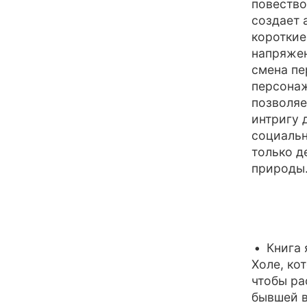
повество
создает 
короткие
напряжен
смена пе
персонаж
позволяе
интригу 
социальн
только д
природы
Книга 
Холе, ко
чтобы ра
бывшей 