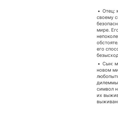
Отец: 
своему с
безопасн
мире. Ег
непоколе
обстояте
его спос
безысход
Сын: м
новом ми
любопытс
дилеммы,
символ н
их выжив
выживани