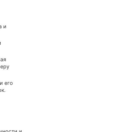
а и
и
гая
феру
и его
к.
чности и