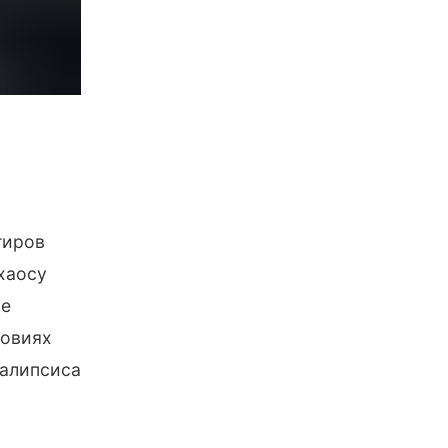
тиров
хаосу
ре
ловиях
калипсиса