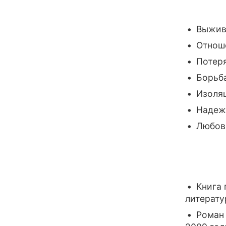
Выжив
Отнош
Потер
Борьба
Изоля
Надеж
Любовь
Книга
литерату
Роман