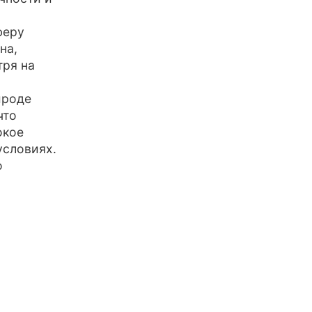
феру
на,
тря на
ироде
что
окое
условиях.
о