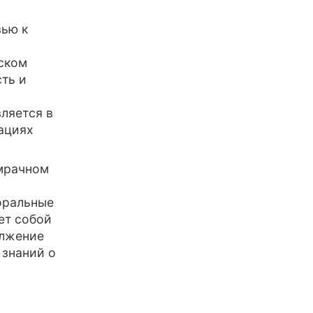
вью к
ском
сть и
ляется в
ациях
 мрачном
оральные
ет собой
олжение
 знаний о