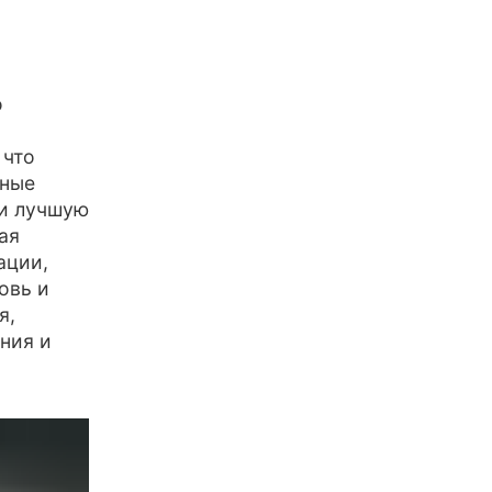
о
 что
вные
 и лучшую
ая
ации,
овь и
я,
ния и