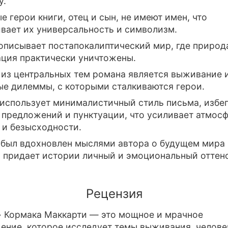
у.
е герои книги, отец и сын, не имеют имен, что
вает их универсальность и символизм.
описывает постапокалиптический мир, где природ
ция практически уничтожены.
из центральных тем романа является выживание 
е дилеммы, с которыми сталкиваются герои.
использует минималистичный стиль письма, избе
предложений и пунктуации, что усиливает атмос
 и безысходности.
 был вдохновлен мыслями автора о будущем мира 
о придает истории личный и эмоциональный оттено
Рецензия
 Кормака Маккарти — это мощное и мрачное
ение, которое исследует темы выживания, челове