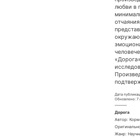
любви в 
минимали
отчаяния
представ
окружающ
эмоциона
человече
«Дорога»
исследов
Произвед
подтверж
Дата публика
Обновлено
:
7
———
Дорога
Автор
:
Корм
Оригинально
Жанр
:
Науч