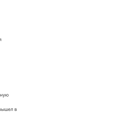
я
нную
вышел в