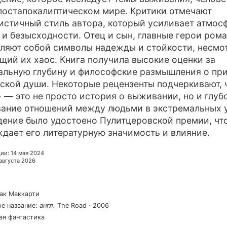
постапокалиптическом мире. Критики отмечают
стичный стиль автора, который усиливает атмос
 и безысходности. Отец и сын, главные герои рома
ляют собой символы надежды и стойкости, несмо
ий их хаос. Книга получила высокие оценки за
льную глубину и философские размышления о пр
ской души. Некоторые рецензенты подчеркивают, 
 — это не просто история о выживании, но и глуб
ание отношений между людьми в экстремальных 
ение было удостоено Пулитцеровской премии, чт
дает его литературную значимость и влияние.
ции
:
14 мая 2024
 августа 2026
ак Маккарти
е название
:
англ
.
The Road
·
2006
ная фантастика