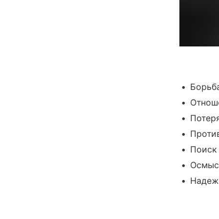
Борьб
Отноше
Потер
Проти
Поиск
Осмысл
Надеж