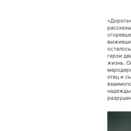
«Дорога»
рассказы
сгоревше
выжившие
осталось
герои дв
жизнь. О
мародеро
отец и с
взаимопо
надежды,
разрушен