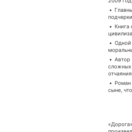
2009 год
Главны
подчерки
Книга 
цивилиза
Одной 
моральны
Автор 
сложных 
отчаяния
Роман
сыне, чт
«Дорога»
произвед