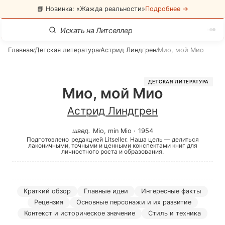
📘 Новинка: «Жажда реальности»
Подробнее →
Главная
Детская литература
Астрид Линдгрен
Мио, мой Мио
/
/
/
ДЕТСКАЯ ЛИТЕРАТУРА
Мио, мой Мио
Астрид Линдгрен
швед
.
Mio, min Mio
·
1954
Подготовлено
редакцией Litseller.
Наша цель — делиться
лаконичными, точными и ценными конспектами книг для
личностного роста и образования.
Краткий обзор
Главные идеи
Интересные факты
Рецензия
Основные персонажи и их развитие
Контекст и историческое значение
Стиль и техника