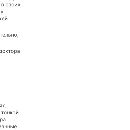
 в своих
чу
жей.
тельно,
 доктора
ях,
 тонкой
ира
занные