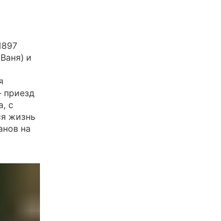
1897
Ваня) и
я
— приезд
, с
ся жизнь
анов на