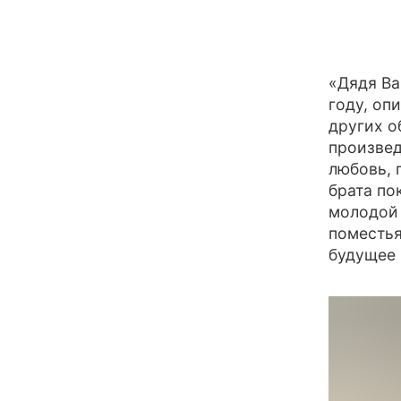
«Дядя Ва
году, оп
других о
произвед
любовь, 
брата по
молодой 
поместья
будущее 