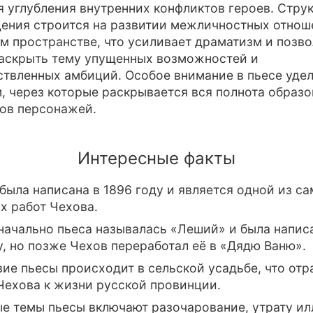
я углубления внутренних конфликтов героев. Стру
ения строится на развитии межличностных отнош
м пространстве, что усиливает драматизм и позво
аскрыть тему упущенных возможностей и
твленных амбиций. Особое внимание в пьесе уде
, через которые раскрывается вся полнота образо
ов персонажей.
Интересные факты
была написана в 1896 году и является одной из с
х работ Чехова.
ачально пьеса называлась «Леший» и была напис
у, но позже Чехов переработал её в «Дядю Ваню».
ие пьесы происходит в сельской усадьбе, что от
Чехова к жизни русской провинции.
е темы пьесы включают разочарование, утрату ил