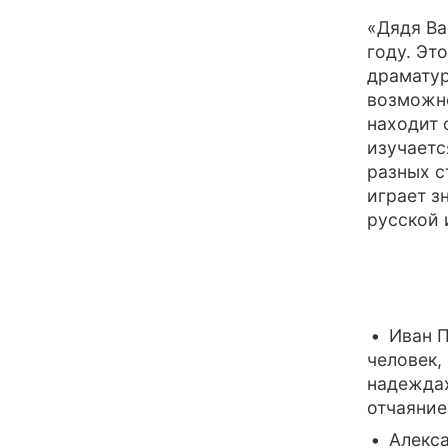
«Дядя Ва
году. Эт
драматур
возможно
находит 
изучаетс
разных с
играет з
русской 
Иван 
человек,
надеждах
отчаяние
Алекс