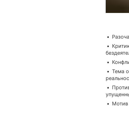
Разоча
Критик
бездеяте
Конфл
Тема о
реально
Против
упущенн
Мотив