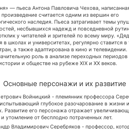
ня» — пьеса Антона Павловича Чехова, написанная
о произведение считается одним из вершин его
гического наследия. Пьеса затрагивает темы упу
стей, несбывшихся надежд и повседневной рутин
отклик у читателей и зрителей по всему миру. «Дя
я в школах и университетах, регулярно ставится в
тран, а также адаптирована в кино и телевидении.
начительную роль в анализе переходных периодов
истории и обществе на рубеже XIX и XX веков.
Основные персонажи и их развитие
Петрович Войницкий - племянник профессора Сере
 испытывающий глубокое разочарование в жизни 
. Развитие его персонажа отражает увеличивающ
 и утомление от бесплодно потраченных лет.
андр Владимирович Серебряков - профессор, кото