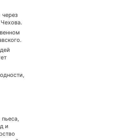
 через
 Чехова.
твенном
авского.
ядей
ует
ходности,
 пьеса,
д и
рство