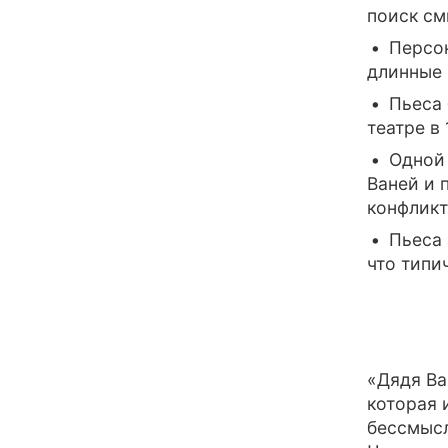
поиск см
Персо
длинные 
Пьеса
театре в
Одной 
Ваней и 
конфликт
Пьеса 
что типи
«Дядя Ва
которая 
бессмысл