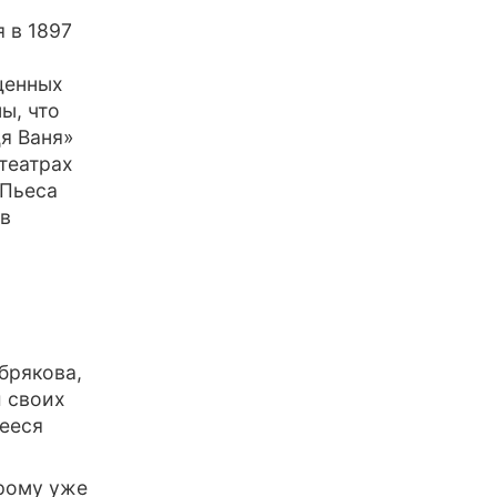
 в 1897
щенных
ы, что
дя Ваня»
 театрах
 Пьеса
 в
брякова,
и своих
ееся
рому уже