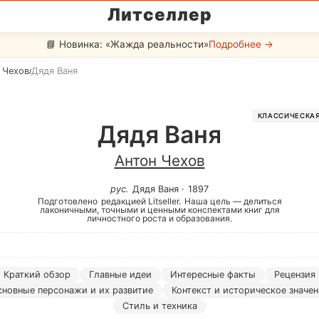
Литселлер
📘 Новинка: «Жажда реальности»
Подробнее →
 Чехов
Дядя Ваня
/
КЛАССИЧЕСКАЯ
Дядя Ваня
Антон Чехов
рус
.
Дядя Ваня
·
1897
Подготовлено
редакцией Litseller.
Наша цель — делиться
лаконичными, точными и ценными конспектами книг для
личностного роста и образования.
Краткий обзор
Главные идеи
Интересные факты
Рецензия
сновные персонажи и их развитие
Контекст и историческое значе
Стиль и техника