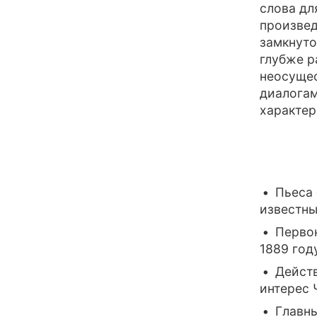
слова дл
произвед
замкнуто
глубже р
неосущес
диалогам
характер
Пьеса 
известны
Первон
1889 год
Действ
интерес 
Главны