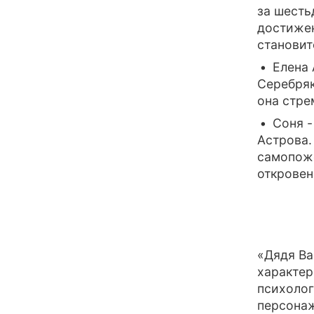
за шесть
достижен
становит
Елена 
Серебряк
она стре
Соня -
Астрова.
самопоже
откровен
«Дядя Ва
характер
психолог
персонаж