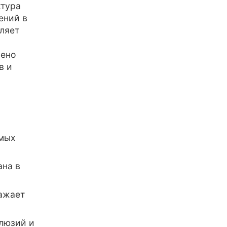
ктура
ений в
ляет
лено
в и
амых
ана в
ражает
люзий и