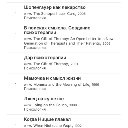
Шопенгауэр как лекарство
.
,
The Schopenhauer Cure
англ
2005
Психология
В поисках смысла. Создание
психотерапии
.
The Gift of Therapy: An Open Letter to a New
англ
,
Generation of Therapists and Their Patients
2002
Психология
Дар психотерапии
.
,
The Gift of Therapy
англ
2001
Психология
Мамочка и смысл жизни
.
,
Momma and the Meaning of Life
англ
1999
Психология
Лжец на кушетке
.
,
Lying on the Couch
англ
1996
Психология
Когда Ницше плакал
.
,
When Nietzsche Wept
англ
1992