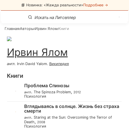
📘 Новинка: «Жажда реальности»
Подробнее →
Главная
Авторы
Ирвин Ялом
Книги
/
/
/
Ирвин Ялом
англ
.
Irvin David Yalom
.
Википедия
Книги
Проблема Спинозы
.
,
The Spinoza Problem
англ
2012
Психология
Вглядываясь в солнце. Жизнь без страха
смерти
.
Staring at the Sun: Overcoming the Terror of
англ
,
Death
2008
Психология