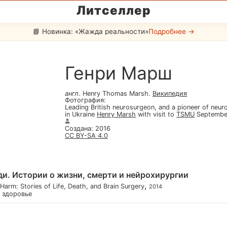
Литселлер
📘 Новинка: «Жажда реальности»
Подробнее →
Генри Марш
англ
.
Henry Thomas Marsh
.
Википедия
Фотография
:
Leading British neurosurgeon, and a pioneer of neur
in Ukraine
Henry Marsh
with visit to
TSMU
September
Создана
:
2016
CC BY-SA 4.0
ди. Истории о жизни, смерти и нейрохирургии
,
Harm: Stories of Life, Death, and Brain Surgery
2014
и здоровье