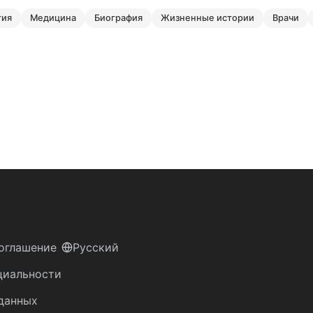
гия
медицина
биография
жизненные истории
врачи
оглашение
Русский
циальности
данных