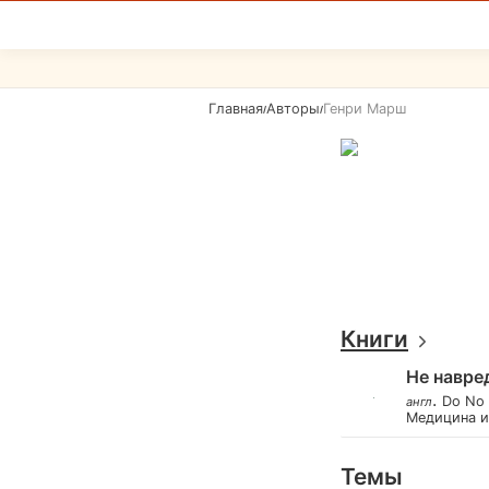
Главная
Авторы
Генри Марш
/
/
Книги
Не навре
.
Do No 
англ
Медицина 
Темы