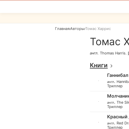
Главная
Авторы
Томас Харрис
/
/
Томас 
англ
.
Thomas Harris
.
Книги
Ганнибал
.
Hannib
англ
Триллер
Молчание
.
The Si
англ
Триллер
Красный 
.
Red Dr
англ
Триллер