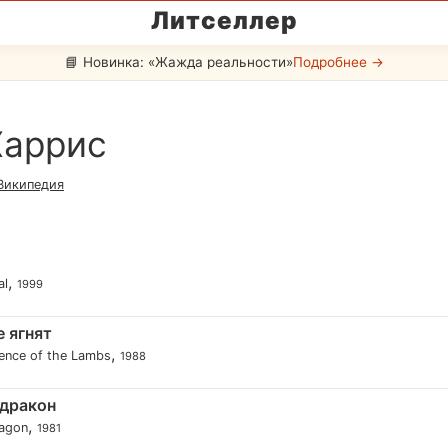
Литселлер
📘 Новинка: «Жажда реальности»
Подробнее →
Харрис
Википедия
,
al
1999
 ягнят
,
lence of the Lambs
1988
дракон
,
agon
1981