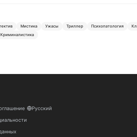
етектив
мистика
ужасы
триллер
психопатология
к
криминалистика
оглашение
Русский
циальности
данных