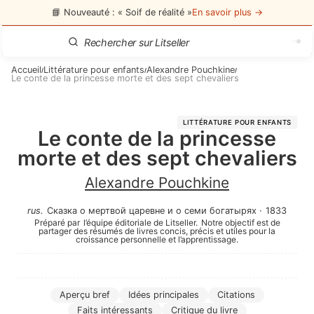
📘 Nouveauté : « Soif de réalité »
En savoir plus →
Accueil
Littérature pour enfants
Alexandre Pouchkine
/
/
/
Le conte de la princesse morte et des sept chevaliers
LITTÉRATURE POUR ENFANTS
Le conte de la princesse
morte et des sept chevaliers
Alexandre Pouchkine
rus
.
Сказка о мертвой царевне и о семи богатырях
·
1833
Préparé par
l’équipe éditoriale de Litseller.
Notre objectif est de
partager des résumés de livres concis, précis et utiles pour la
croissance personnelle et l’apprentissage.
Aperçu bref
Idées principales
Citations
Faits intéressants
Critique du livre