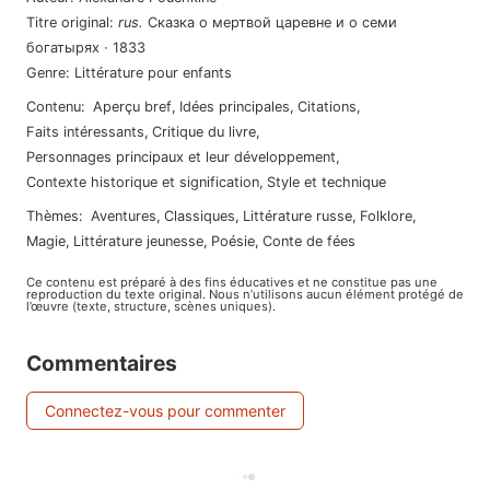
Titre original
:
rus
.
Сказка о мертвой царевне и о семи
богатырях
·
1833
Genre
:
Littérature pour enfants
Contenu
:
Aperçu bref
,
Idées principales
,
Citations
,
Faits intéressants
,
Critique du livre
,
Personnages principaux et leur développement
,
Contexte historique et signification
,
Style et technique
Thèmes
:
aventures
,
classiques
,
littérature russe
,
folklore
,
magie
,
littérature jeunesse
,
poésie
,
conte de fées
Ce contenu est préparé à des fins éducatives et ne constitue pas une
reproduction du texte original. Nous n’utilisons aucun élément protégé de
l’œuvre (texte, structure, scènes uniques).
Commentaires
Connectez-vous pour commenter