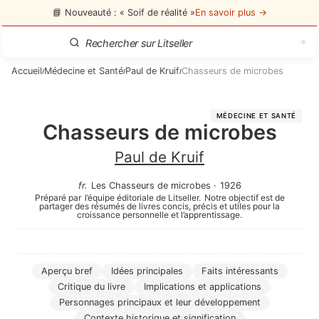
📘 Nouveauté : « Soif de réalité »
En savoir plus →
Accueil
Médecine et Santé
Paul de Kruif
Chasseurs de microbes
/
/
/
MÉDECINE ET SANTÉ
Chasseurs de microbes
Paul de Kruif
fr
.
Les Chasseurs de microbes
·
1926
Préparé par
l’équipe éditoriale de Litseller.
Notre objectif est de
partager des résumés de livres concis, précis et utiles pour la
croissance personnelle et l’apprentissage.
Aperçu bref
Idées principales
Faits intéressants
Critique du livre
Implications et applications
Personnages principaux et leur développement
Contexte historique et signification