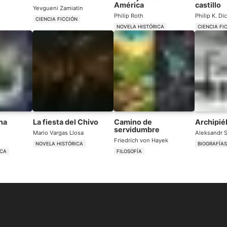
América
castillo
Yevgueni Zamiatin
Philip Roth
Philip K. Di
CIENCIA FICCIÓN
NOVELA HISTÓRICA
CIENCIA FI
una
La fiesta del Chivo
Camino de
Archipié
servidumbre
Mario Vargas Llosa
Aleksandr 
Friedrich von Hayek
NOVELA HISTÓRICA
BIOGRAFÍA
ICA
FILOSOFÍA