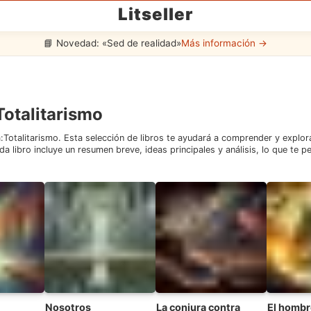
Litseller
📘 Novedad: «Sed de realidad»
Más información →
Totalitarismo
:
Totalitarismo
. Esta selección de libros te ayudará a comprender y explora
da libro incluye un resumen breve, ideas principales y análisis, lo que te p
Nosotros
La conjura contra
El hombr