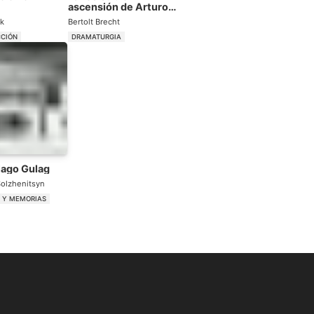
ascensión de Arturo
Ui
ck
Bertolt Brecht
CCIÓN
DRAMATURGIA
lago Gulag
Solzhenitsyn
S Y MEMORIAS