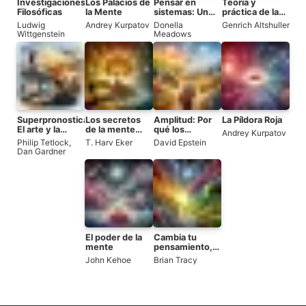
Investigaciones
Los Palacios de
Pensar en
Teoría y
Filosóficas
la Mente
sistemas: Un
práctica de la
enfoque
resolución de
Ludwig
Andrey Kurpatov
Donella
Genrich Altshuller
práctico
problemas
Wittgenstein
Meadows
inventivos
Superpronosticadores:
Los secretos
Amplitud: Por
La Píldora Roja
El arte y la
de la mente
qué los
Andrey Kurpatov
ciencia de la
millonaria
generalistas
Philip Tetlock
,
T. Harv Eker
David Epstein
predicción
triunfan en un
Dan Gardner
mundo de
especialistas
El poder de la
Cambia tu
mente
pensamiento,
cambia tu vida
John Kehoe
Brian Tracy