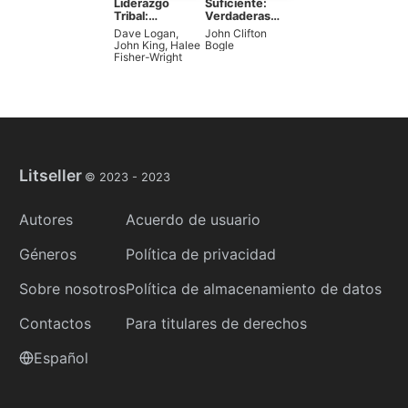
Liderazgo
Suficiente:
Tribal:
Verdaderas
Aprovechando
medidas del
Dave Logan
,
John Clifton
los Grupos
dinero, los
John King
,
Halee
Bogle
Naturales para
negocios y la
Fisher-Wright
Construir una
vida
Organización
Próspera
Litseller
© 2023 -
2023
Autores
Acuerdo de usuario
Géneros
Política de privacidad
Sobre nosotros
Política de almacenamiento de datos
Contactos
Para titulares de derechos
Español