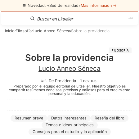
📘 Novedad: «Sed de realidad»
Más información →
Inicio
Filosofía
Lucio Anneo Séneca
Sobre la providencia
/
/
/
FILOSOFÍA
Sobre la providencia
Lucio Anneo Séneca
lat
.
De Providentia
·
1 век н.э.
Preparado por
el equipo editorial de Litseller.
Nuestro objetivo es
compartir resúmenes concisos, precisos y valiosos para el crecimiento
personal y la educación.
Resumen breve
Datos interesantes
Reseña del libro
Temas e ideas principales
Consejos para el estudio y la aplicación