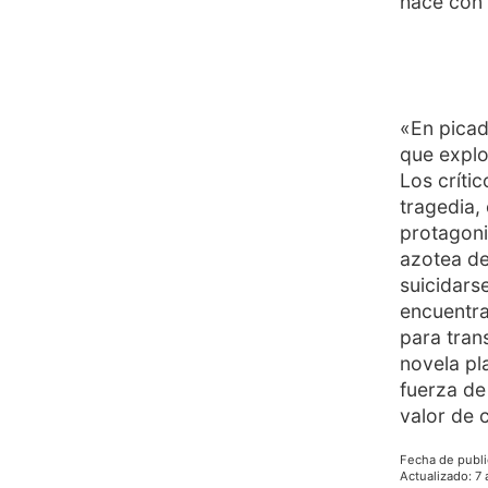
hace con
«En pica
que explo
Los críti
tragedia,
protagoni
azotea de
suicidars
encuentra
para tran
novela pl
fuerza de
valor de
Fecha de publi
Actualizado
:
7 