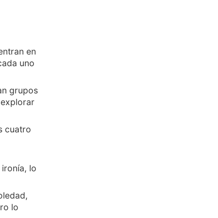
entran en
 cada uno
an grupos
 explorar
s cuatro
ironía, lo
oledad,
ro lo