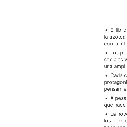
El libr
la azotea
con la int
Los pr
sociales 
una ampl
Cada ca
protagoni
pensamien
A pesar
que hace 
La nov
los probl