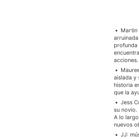
Martin 
arruinada
profunda 
encuentra
acciones.
Mauree
aislada y 
historia 
que la ayu
Jess Cr
su novio.
A lo larg
nuevos ob
JJ: mú