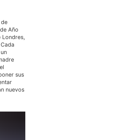
 de
 de Año
e Londres,
. Cada
 un
 madre
el
poner sus
entar
an nuevos