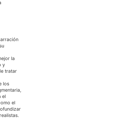
a
narración
su
ejor la
o y
e tratar
e los
gmentaria,
 el
como el
rofundizar
ealistas.