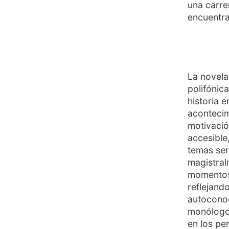
una carrer
encuentra
La novela
polifónic
historia e
acontecim
motivació
accesible
temas ser
magistral
momentos 
reflejand
autoconoc
monólogo 
en los pe