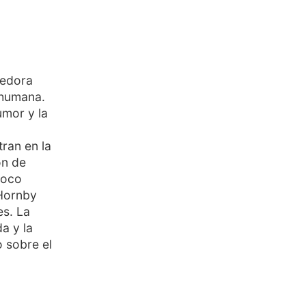
vedora
 humana.
umor y la
ran en la
ón de
poco
 Hornby
es. La
a y la
o sobre el