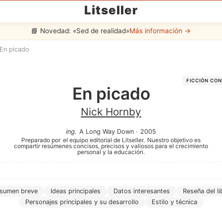
Litseller
📘 Novedad: «Sed de realidad»
Más información →
En picado
FICCIÓN CO
En picado
Nick Hornby
ing
.
A Long Way Down
·
2005
Preparado por
el equipo editorial de Litseller.
Nuestro objetivo es
compartir resúmenes concisos, precisos y valiosos para el crecimiento
personal y la educación.
sumen breve
Ideas principales
Datos interesantes
Reseña del li
Personajes principales y su desarrollo
Estilo y técnica