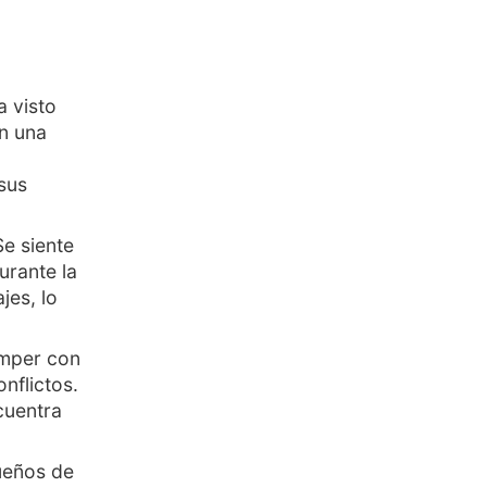
a visto
en una
sus
Se siente
urante la
jes, lo
omper con
nflictos.
cuentra
ueños de