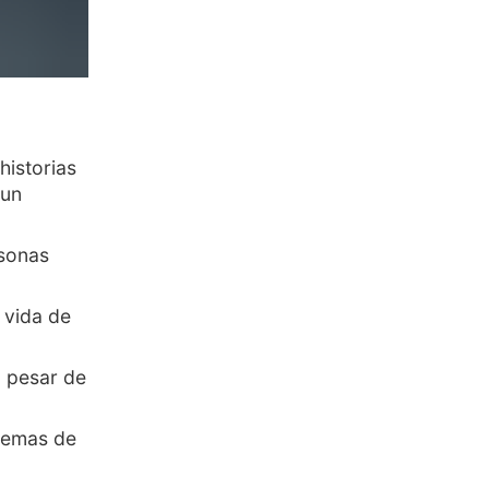
historias
 un
rsonas
 vida de
a pesar de
blemas de