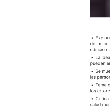
Explora
de los cu
edificio c
La idea
pueden e
Se mue
las perso
Tema d
los error
Crítica
salud men