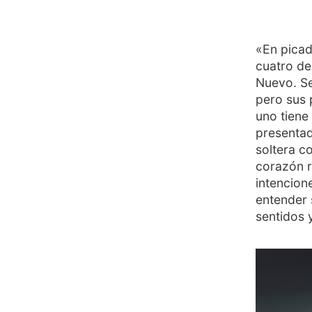
«En picad
cuatro de
Nuevo. Se
pero sus 
uno tiene
presentad
soltera c
corazón r
intencion
entender 
sentidos 