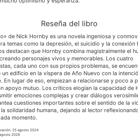
 mucho optimismo y esperanza.
Reseña del libro
do» de Nick Hornby es una novela ingeniosa y conmo
ra temas como la depresión, el suicidio y la conexión
cos destacan que Hornby combina magistralmente el h
 creando personajes vivos y memorables. Los cuatro
stas, cada uno con sus propios problemas, se encuent
 un edificio en la víspera de Año Nuevo con la intenci
e. En lugar de eso, empiezan a relacionarse y poco a 
n apoyo mutuo. Los críticos elogian la capacidad de
smitir emociones complejas y crear diálogos verosímil
antea cuestiones importantes sobre el sentido de la vid
 la solidaridad humana, dejando al lector reflexionand
 cada momento.
cación
:
25 agosto 2024
agosto 2026