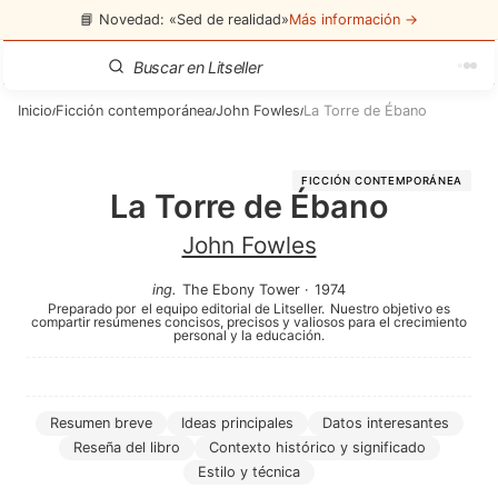
📘 Novedad: «Sed de realidad»
Más información →
Inicio
Ficción contemporánea
John Fowles
La Torre de Ébano
/
/
/
FICCIÓN CONTEMPORÁNEA
La Torre de Ébano
John Fowles
ing
.
The Ebony Tower
·
1974
Preparado por
el equipo editorial de Litseller.
Nuestro objetivo es
compartir resúmenes concisos, precisos y valiosos para el crecimiento
personal y la educación.
Resumen breve
Ideas principales
Datos interesantes
Reseña del libro
Contexto histórico y significado
Estilo y técnica