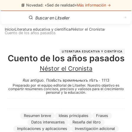
📘 Novedad: «Sed de realidad»
Más información →
Inicio
Literatura educativa y científica
Néstor el Cronista
/
/
/
Cuento de los años pasados
LITERATURA EDUCATIVA Y CIENTÍFICA
Cuento de los años pasados
Néstor el Cronista
Rus antiguo
.
Повѣсть времяньныхъ лѣтъ
·
1113
Preparado por
el equipo editorial de Litseller.
Nuestro objetivo es
compartir resúmenes concisos, precisos y valiosos para el crecimiento
personal y la educación.
Resumen breve
Ideas principales
Frases
Datos interesantes
Reseña del libro
Implicaciones y aplicaciones
Investigación adicional