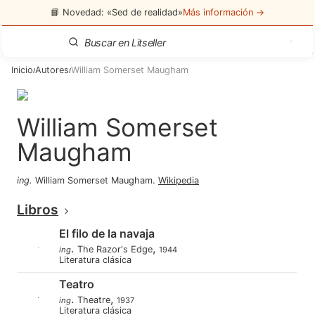
📘 Novedad: «Sed de realidad»
Más información →
Inicio
Autores
William Somerset Maugham
/
/
William Somerset
Maugham
ing
.
William Somerset Maugham
.
Wikipedia
Libros
El filo de la navaja
.
,
The Razor's Edge
ing
1944
Literatura clásica
Teatro
.
,
Theatre
ing
1937
Literatura clásica