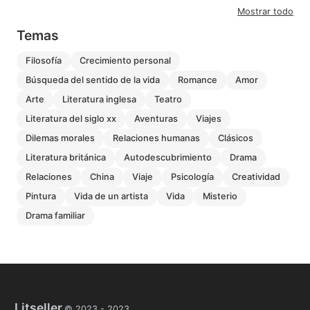
Mostrar todo
Temas
filosofía
crecimiento personal
búsqueda del sentido de la vida
romance
amor
arte
literatura inglesa
teatro
literatura del siglo xx
aventuras
viajes
dilemas morales
relaciones humanas
clásicos
literatura británica
autodescubrimiento
drama
relaciones
china
viaje
psicología
creatividad
pintura
vida de un artista
vida
misterio
drama familiar
Litseller
© 2023 -
2023