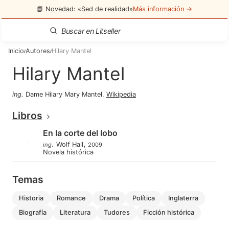
📘 Novedad: «Sed de realidad»
Más información →
Inicio
Autores
Hilary Mantel
/
/
Hilary Mantel
ing
.
Dame Hilary Mary Mantel
.
Wikipedia
Libros
En la corte del lobo
.
,
Wolf Hall
ing
2009
Novela histórica
Temas
historia
romance
drama
política
inglaterra
biografía
literatura
tudores
ficción histórica