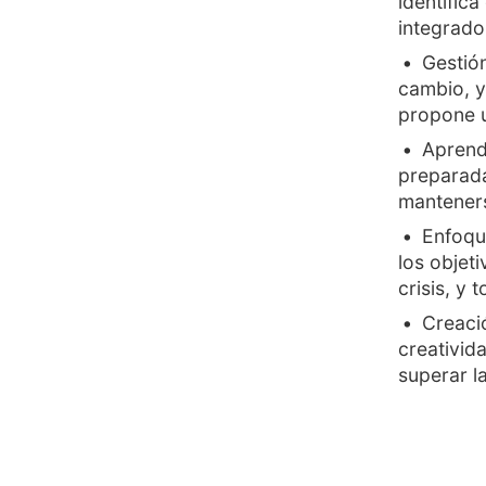
identific
integrado
Gestión
cambio, y
propone u
Aprend
preparada
manteners
Enfoque
los objet
crisis, y
Creació
creativid
superar la