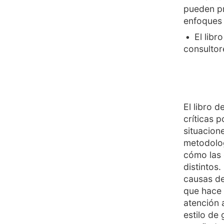
pueden pr
enfoques 
El libr
consultore
El libro 
críticas 
situacion
metodolog
cómo las 
distintos
causas de
que hace q
atención 
estilo de