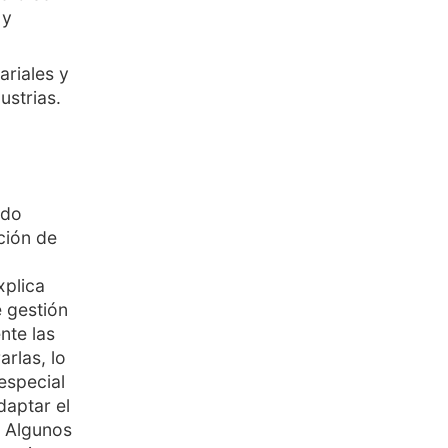
 y
ariales y
ustrias.
ido
ución de
xplica
 gestión
nte las
rlas, lo
 especial
daptar el
. Algunos