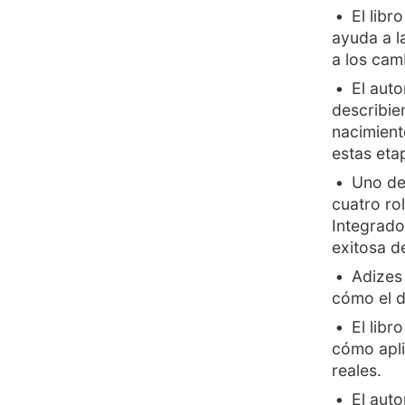
El lib
ayuda a l
a los cam
El auto
describie
nacimient
estas eta
Uno de 
cuatro ro
Integrado
exitosa d
Adizes 
cómo el de
El libr
cómo apli
reales.
El auto