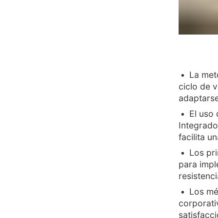
La meto
ciclo de 
adaptarse 
El uso
Integrado
facilita 
Los pri
para impl
resistenc
Los mé
corporati
satisfacc