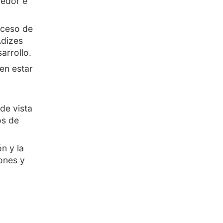
dedor e
roceso de
Adizes
arrollo.
en estar
de vista
os de
n y la
ones y