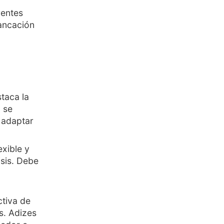
rentes
tancación
taca la
 se
 adaptar
exible y
isis. Debe
ctiva de
s. Adizes