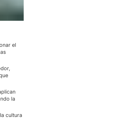
onar el
sas
edor,
 que
aplican
ndo la
a cultura