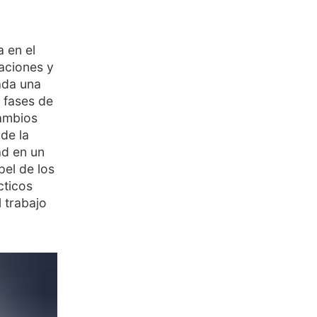
a en el
zaciones y
ada una
 fases de
cambios
 de la
ad en un
pel de los
cticos
l trabajo