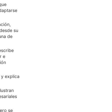
 que
adaptarse
ación,
 desde su
una de
escribe
r e
ión
 y explica
lustran
sariales
pero se