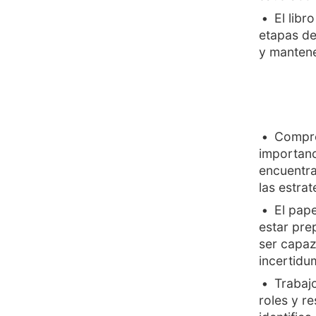
El libr
etapas de
y mantene
Compre
importanc
encuentra
las estrat
El pape
estar pre
ser capaz
incertidu
Trabajo
roles y r