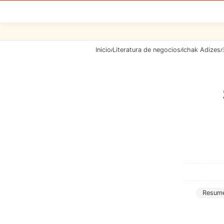
Inicio
Literatura de negocios
Ichak Adizes
/
/
/
Resume