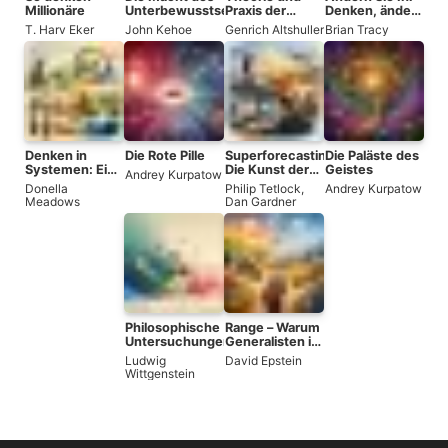
Millionäre
Unterbewusstseins
Praxis der
Denken, ändern
erfinderischen
Sie Ihr Leben
T. Harv Eker
John Kehoe
Genrich Altshuller
Brian Tracy
Problemlösung
Denken in
Die Rote Pille
Superforecasting:
Die Paläste des
Systemen: Ein
Die Kunst der
Geistes
Andrey Kurpatow
Leitfaden
richtigen
Donella
Philip Tetlock
,
Andrey Kurpatow
Prognose
Meadows
Dan Gardner
Philosophische
Range – Warum
Untersuchungen
Generalisten in
einer
Ludwig
David Epstein
spezialisierten
Wittgenstein
Welt
erfolgreich sind