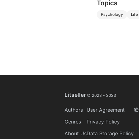
Topics
psychology
life
Litseller
© 2023 -
2023
Authors
User Agreement
Genres
Privacy Policy
About Us
Data Storage Policy