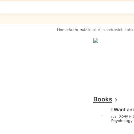
Home
Authors
Mikhail Alexandrovich Lab
/
/
Books
I Want an
.
Хочу и 
rus
Psychology