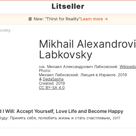
Litseller
📘 New: “Thirst for Reality”
Learn more →
kovsky
Mikhail Alexandrov
Labkovsky
rus
.
Михаил Александрович Лабковский
.
Wikipedi
Photo
:
Михаил Лабковский. Лекция в Израиле. 2019
DedaSasha
Created
:
2019
CC BY-SA 4.0
d I Will: Accept Yourself, Love Life and Become Happy
,
буду: Принять себя, полюбить жизнь и стать счастливым
2017